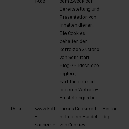
ik.de
dem Zweck der
Bereitstellung und
Präsentation von
Inhalten dienen.
Die Cookies
behalten den
korrekten Zustand
von Schriftart,
Blog-/Bildschiebe
reglern,
Farbthemen und
anderen Website-
Einstellungen bei.
tADu
www.kott
Dieses Cookie ist
Bestän
-
mit einem Bündel
dig
sonnensc
von Cookies