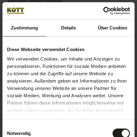
Anbieter abgeschlossen.
MEISTER 1
Zustimmung
Details
Über Cookies
Auf unserer Website nutzen wir den Digitalen
Kaufberater der MEISTER 1 Lokalleads GmbH, Große
Präsidentenstraße 10, 10178 Berlin. Dieses Tool dient
Diese Webseite verwendet Cookies
der digitalen Angebotserstellung und erleichtert die
Wir verwenden Cookies, um Inhalte und Anzeigen zu
Kommunikation zwischen Handwerkern und
personalisieren, Funktionen für soziale Medien anbieten
Interessenten. Dabei werden personenbezogene
zu können und die Zugriffe auf unsere Website zu
Daten wie Anschrift, E-Mail-Adresse, Telefonnummer
analysieren. Außerdem geben wir Informationen zu Ihrer
Verwendung unserer Website an unsere Partner für
und spezifische Angaben zum Gebäude oder
soziale Medien, Werbung und Analysen weiter. Unsere
Haushaltsdaten verarbeitet. Die Verarbeitung erfolgt
Partner führen diese Informationen möglicherweise mit
gemäß Art. 6 Abs. 1 lit. a und b DSGVO zur
weiteren Daten zusammen, die Sie ihnen bereitgestellt
Durchführung vorvertraglicher und vertraglicher
haben oder die sie im Rahmen Ihrer Nutzung der Dienste
Maßnahmen oder auf Basis Ihrer Einwilligung. Zudem
gesammelt haben.
E
werden Server-Log-Daten (z. B. IP-Adresse,
Notwendig
i