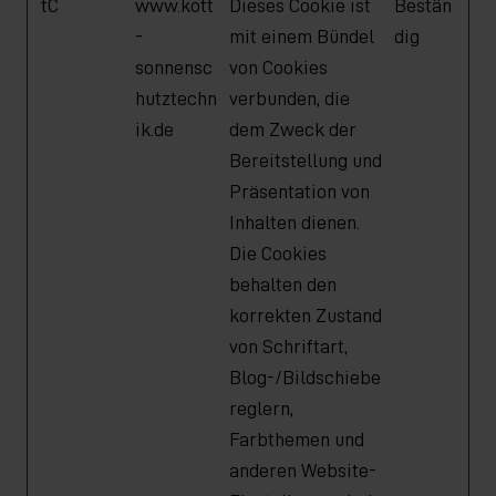
tC
www.kott
Dieses Cookie ist
Bestän
-
mit einem Bündel
dig
sonnensc
von Cookies
hutztechn
verbunden, die
ik.de
dem Zweck der
Bereitstellung und
Präsentation von
Inhalten dienen.
Die Cookies
behalten den
korrekten Zustand
von Schriftart,
Blog-/Bildschiebe
reglern,
Farbthemen und
anderen Website-