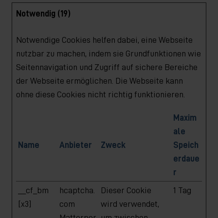
Notwendig (19)
Notwendige Cookies helfen dabei, eine Webseite
nutzbar zu machen, indem sie Grundfunktionen wie
Seitennavigation und Zugriff auf sichere Bereiche
der Webseite ermöglichen. Die Webseite kann
ohne diese Cookies nicht richtig funktionieren.
Maxim
ale
Name
Anbieter
Zweck
Speich
erdaue
r
__cf_bm
hcaptcha.
Dieser Cookie
1 Tag
[x3]
com
wird verwendet,
Matterpor
um zwischen