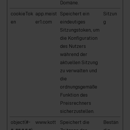
Domäne.
cookieTok
app.meist
Speichert ein
Sitzun
en
er1.com
eindeutiges
g
Sitzungstoken, um
die Konfiguration
des Nutzers
während der
aktuellen Sitzung
zu verwalten und
die
ordnungsgemäße
Funktion des
Preisrechners
sicherzustellen.
object(#-
www.kott
Speichert die
Bestän