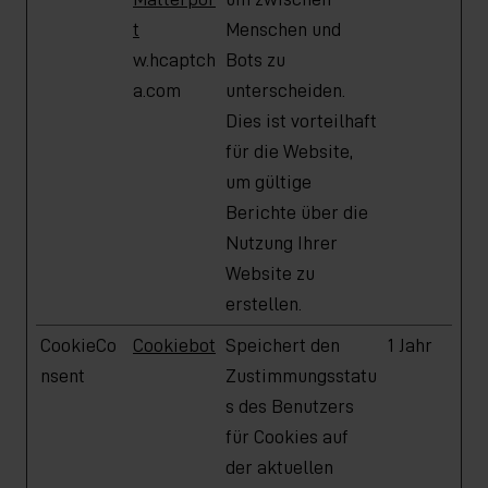
t
Menschen und
w.hcaptch
Bots zu
a.com
unterscheiden.
Dies ist vorteilhaft
für die Website,
um gültige
Berichte über die
Nutzung Ihrer
Website zu
erstellen.
CookieCo
Cookiebot
Speichert den
1 Jahr
nsent
Zustimmungsstatu
s des Benutzers
für Cookies auf
der aktuellen