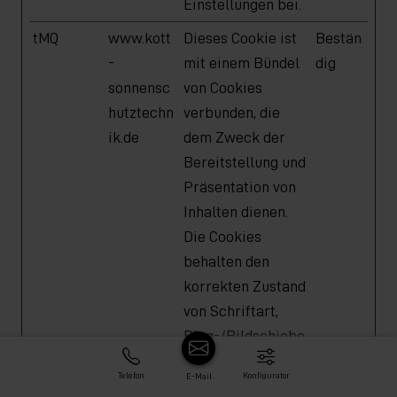
Einstellungen bei.
tMQ
www.kott
Dieses Cookie ist
Bestän
-
mit einem Bündel
dig
sonnensc
von Cookies
hutztechn
verbunden, die
ik.de
dem Zweck der
Bereitstellung und
Präsentation von
Inhalten dienen.
Die Cookies
behalten den
korrekten Zustand
von Schriftart,
Blog-/Bildschiebe
reglern,
Telefon
Konfigurator
E-Mail
Farbthemen und