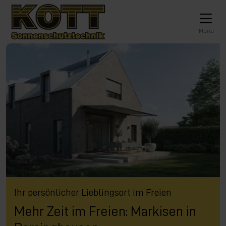
Direkt zur Top-Navigation
Direkt zur Hauptnavigation
Zum Inhalt springen
Direkt zum Footer
Hauptnavigation
Menü
Ihr persönlicher Lieblingsort im Freien
Mehr Zeit im Freien: Markisen in