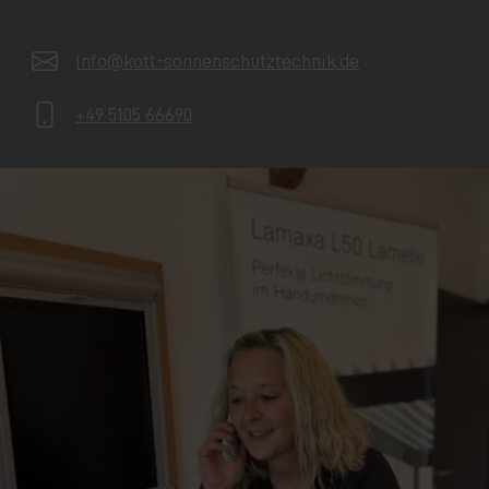
info@kott-sonnenschutztechnik.de
+49 5105 66690