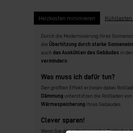
Heizkosten minimieren
Kühllasten
Durch die Modernisierung Ihres Sonnensc
die
Überhitzung durch starke Sonnenein
auch
das Auskühlen des Gebäudes
in der
vermindern
.
Was muss ich dafür tun?
Den größten Effekt erzielen dabei Rollla
Dämmung
unterstützen die Rollladen vo
Wärmespeicherung
Ihres Gebäudes.
Clever sparen!
Wenn Sie die außenliegenden Rollladen
z