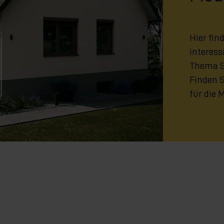
Hier fin
interes
Thema S
Finden 
für die 