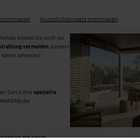
 minimieren
Kunstlichteinsatz minimieren
hutzes können Sie nicht nur
strahlung vermeiden
, sondern
 kalten Jahreszeit
den. Durch Ihre
spezielle
n WAREMA die
usätzlich mit einem