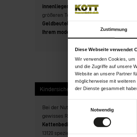
innenliegenden Sonnenschutzprodukt a
größeren Teil der Heizenergie einsparen.
Geldbeutel
spürbar und beschert Ihnen
Zustimmung
Ihrem modernisierten Haus
.
Diese Webseite verwendet 
Wir verwenden Cookies, um I
und die Zugriffe auf unsere 
Website an unsere Partner fü
möglicherweise mit weiteren
der Dienste gesammelt habe
Kindersicherheit
Einbruchschutz
E
Bei der Nutzung von innenliegendem Son
Notwendig
i
gewisses Risiko.
Kleinkinder
könnten sic
n
Kettenbedienungen verletzen
. Diese m
w
i
13120 speziell
gesichert
und außerhalb de