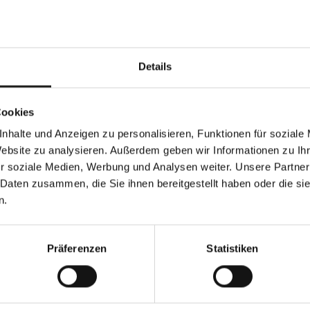
ufwerten
, können Sie einen
 Das
entlastet Ihren
warme, kuschlige Stunden in
Details
Cookies
nhalte und Anzeigen zu personalisieren, Funktionen für soziale
Website zu analysieren. Außerdem geben wir Informationen zu I
r soziale Medien, Werbung und Analysen weiter. Unsere Partner
 Daten zusammen, die Sie ihnen bereitgestellt haben oder die s
n.
nenschutz besteht immer ein
Präferenzen
Statistiken
h
an den Schnur- und
üssen deswegen nach DIN EN
r Reichweite von Kindern