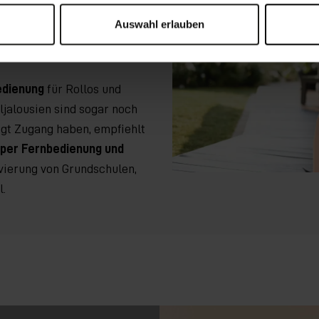
behör dafür
bereits im
Auswahl erlauben
ktes
enthalten
und kann mit
edienung
für Rollos und
ljalousien sind sogar noch
igt Zugang haben, empfiehlt
per Fernbedienung und
ovierung von Grundschulen,
l.