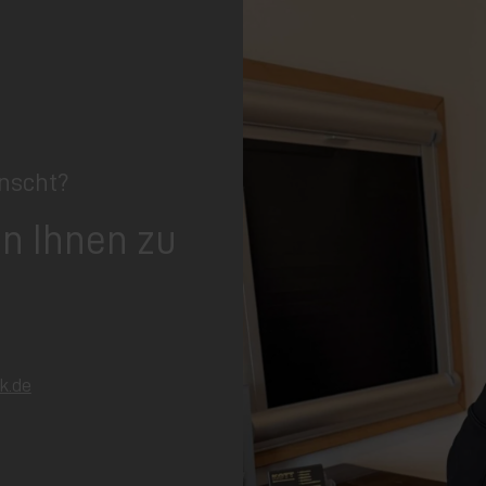
nscht?
on Ihnen zu
k.de