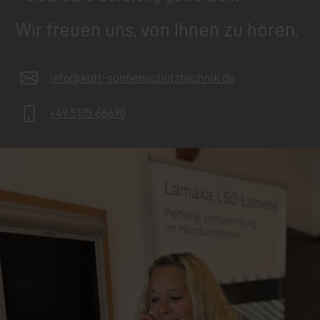
Wir freuen uns, von Ihnen zu hören.
info@kott-sonnenschutztechnik.de
+49 5105 66690