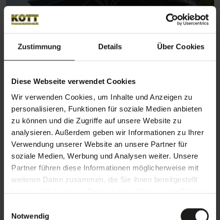
Zustimmung
Details
Über Cookies
Diese Webseite verwendet Cookies
Wir verwenden Cookies, um Inhalte und Anzeigen zu
personalisieren, Funktionen für soziale Medien anbieten
Sonnenschirm M30 Samara
zu können und die Zugriffe auf unsere Website zu
analysieren. Außerdem geben wir Informationen zu Ihrer
Mittelmastschirm
Verwendung unserer Website an unsere Partner für
soziale Medien, Werbung und Analysen weiter. Unsere
Bis zu 20 m² / 4,5 m Seitenlänge
Partner führen diese Informationen möglicherweise mit
Kurbel
weiteren Daten zusammen, die Sie ihnen bereitgestellt
Schließt über Tisch und Terrassenmöbel
haben oder die sie im Rahmen Ihrer Nutzung der Dienste
gesammelt haben.
E
Produktdetails
Notwendig
i