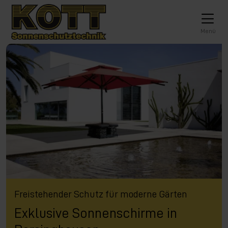
Direkt zur Top-Navigation
Direkt zur Hauptnavigation
Zum Inhalt springen
Direkt zum Footer
Hauptnavigation
Menü
Freistehender Schutz für moderne Gärten
Exklusive Sonnenschirme in