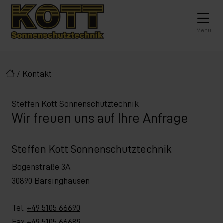
Direkt zur Top-Navigation
Direkt zur Hauptnavigation
Zum Inhalt springen
Direkt zum Footer
Hauptnavigation
Menü
/
Kontakt
Steffen Kott Sonnenschutztechnik
Wir freuen uns auf Ihre Anfrage
Steffen Kott Sonnenschutztechnik
Bogenstraße 3A
30890 Barsinghausen
Tel.
+49 5105 66690
Fax +49 5105 66689