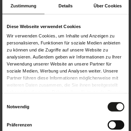
Zustimmung
Details
Über Cookies
Nachname
Diese Webseite verwendet Cookies
Ich wünsche eine Kontaktaufnahme per
Wir verwenden Cookies, um Inhalte und Anzeigen zu
E-Mail
Telefon
personalisieren, Funktionen für soziale Medien anbieten
zu können und die Zugriffe auf unsere Website zu
Telefon
analysieren. Außerdem geben wir Informationen zu Ihrer
Verwendung unserer Website an unsere Partner für
E-Mail
soziale Medien, Werbung und Analysen weiter. Unsere
Partner führen diese Informationen möglicherweise mit
weiteren Daten zusammen, die Sie ihnen bereitgestellt
Betreff Ihrer Nachricht
haben oder die sie im Rahmen Ihrer Nutzung der Dienste
gesammelt haben.
Ihre Nachricht
E
Notwendig
i
n
w
Präferenzen
i