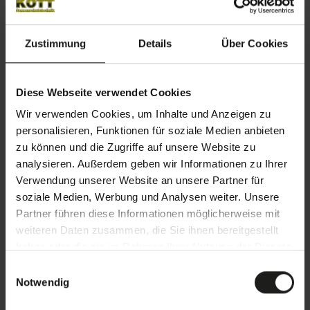
Produktdetails
Zustimmung
Details
Über Cookies
Diese Webseite verwendet Cookies
Wir verwenden Cookies, um Inhalte und Anzeigen zu
personalisieren, Funktionen für soziale Medien anbieten
zu können und die Zugriffe auf unsere Website zu
analysieren. Außerdem geben wir Informationen zu Ihrer
Verwendung unserer Website an unsere Partner für
soziale Medien, Werbung und Analysen weiter. Unsere
Partner führen diese Informationen möglicherweise mit
weiteren Daten zusammen, die Sie ihnen bereitgestellt
haben oder die sie im Rahmen Ihrer Nutzung der Dienste
Wintergarten-Markise Climara W20
gesammelt haben.
E
max. Breite: 6.500 mm
Notwendig
i
max. Ausfall: 6.000 mm
n