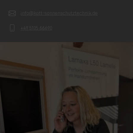
info@kott-sonnenschutztechnik.de
+49 5105 66690