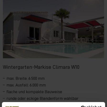
Wintergarten-Markise Climara W10
max. Breite: 6.500 mm
max. Ausfall: 6.000 mm
flache und kompakte Bauweise
runde oder eckige Blendenform wählbar