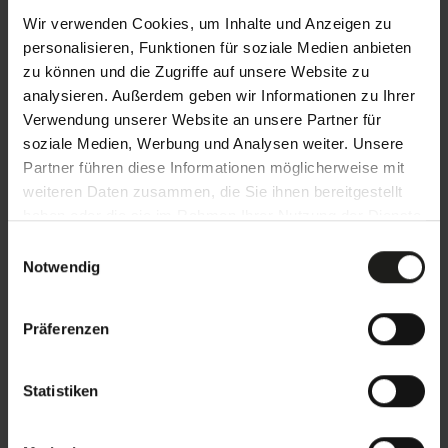
Wir verwenden Cookies, um Inhalte und Anzeigen zu
personalisieren, Funktionen für soziale Medien anbieten
zu können und die Zugriffe auf unsere Website zu
analysieren. Außerdem geben wir Informationen zu Ihrer
Verwendung unserer Website an unsere Partner für
soziale Medien, Werbung und Analysen weiter. Unsere
Partner führen diese Informationen möglicherweise mit
weiteren Daten zusammen, die Sie ihnen bereitgestellt
haben oder die sie im Rahmen Ihrer Nutzung der Dienste
gesammelt haben.
E
Notwendig
i
n
Details und Varianten
w
Präferenzen
i
l
l
Statistiken
i
g