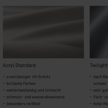
Acryl Standard
Twilight
zuverlässiger UV-Schutz
nach Bau
brillante Farben
schwer
wetterbeständig und lichtecht
sehr gu
schmutz- und wasserabweisend
Farb- u
besonders reißfest
hohe We