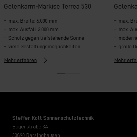
Gelenkarm-Markise Terrea 530
Gelenka
max. Breite: 6.000 mm
max. Br
max. Ausfall: 3.000 mm
max. Aus
Schutz gegen tiefstehende Sonne
moderne
viele Gestaltungsmöglichkeiten
große D
Mehr erfahren
Mehr erfa
Steffen Kott Sonnenschutztechnik
Bogenstraße 3A
30890 Barsinghausen