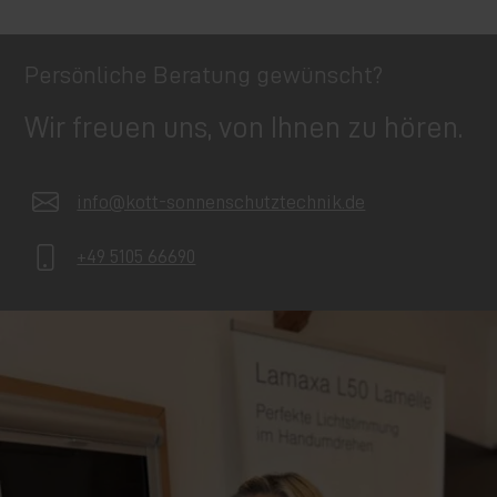
Persönliche Beratung gewünscht?
Wir freuen uns, von Ihnen zu hören.
info@kott-sonnenschutztechnik.de
+49 5105 66690