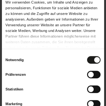
Wir verwenden Cookies, um Inhalte und Anzeigen zu
personalisieren, Funktionen für soziale Medien anbieten
zu können und die Zugriffe auf unsere Website zu
analysieren. Außerdem geben wir Informationen zu Ihrer
Verwendung unserer Website an unsere Partner für
soziale Medien, Werbung und Analysen weiter. Unsere
Partner führen diese Informationen möglicherweise mit
weiteren Daten zusammen, die Sie ihnen bereitgestellt
haben oder die sie im Rahmen Ihrer Nutzung der Dienste
Lamellendach Lamaxa L70
gesammelt haben.
E
Notwendig
i
max. Breite: 4.750 mm
n
max. Ausfall: 6.330 mm
w
Präferenzen
max. Fläche: 28,75 m²
i
l
dreh- und verfahrbare Lamellen auf Knopfdruck
l
Statistiken
i
Produktdetails
g
Marketing