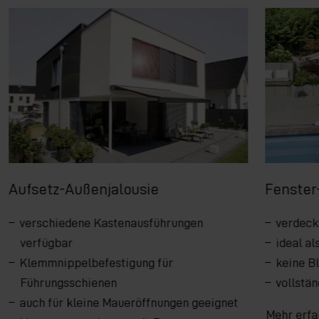
Aufsetz-Außenjalousie
Fenster
verschiedene Kastenausführungen
verdeck
verfügbar
ideal a
Klemmnippelbefestigung für
keine B
Führungsschienen
vollstä
auch für kleine Maueröffnungen geeignet
Mehr erfa