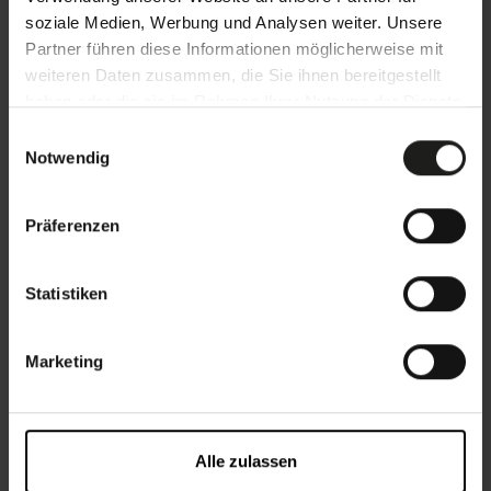
soziale Medien, Werbung und Analysen weiter. Unsere
Partner führen diese Informationen möglicherweise mit
weiteren Daten zusammen, die Sie ihnen bereitgestellt
haben oder die sie im Rahmen Ihrer Nutzung der Dienste
gesammelt haben.
E
Notwendig
i
n
w
Präferenzen
i
l
l
Statistiken
i
g
Marketing
u
n
g
Details und Varianten
s
Alle zulassen
a