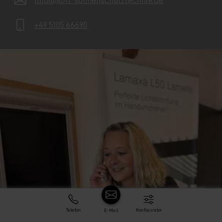
info@kott-sonnenschutztechnik.de
+49 5105 66690
Telefon
Konfigurator
E-Mail