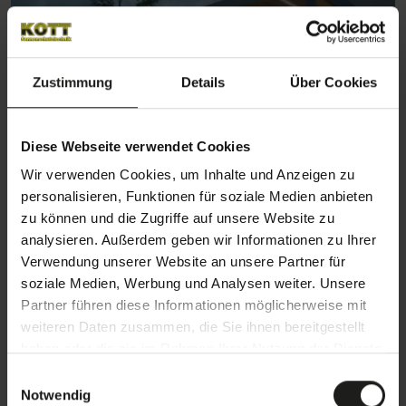
Zustimmung
Details
Über Cookies
Diese Webseite verwendet Cookies
Wir verwenden Cookies, um Inhalte und Anzeigen zu
personalisieren, Funktionen für soziale Medien anbieten
zu können und die Zugriffe auf unsere Website zu
analysieren. Außerdem geben wir Informationen zu Ihrer
Verwendung unserer Website an unsere Partner für
soziale Medien, Werbung und Analysen weiter. Unsere
Eine gelungene Terrassenüberdachung beginnt mit einer
Partner führen diese Informationen möglicherweise mit
sorgfältigen Planung.
Denn je präziser das
weiteren Daten zusammen, die Sie ihnen bereitgestellt
Lamellendach auf die individuellen Gegebenheiten
haben oder die sie im Rahmen Ihrer Nutzung der Dienste
gesammelt haben.
abgestimmt ist, desto besser lässt es sich später
E
Notwendig
nutzen
. Zentrale Aspekte sind dabei Größe, Ausrichtung
i